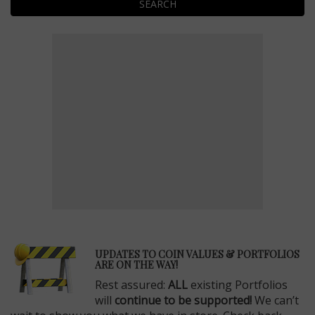
SEARCH
E
UPDATES TO COIN VALUES & PORTFOLIOS
ARE ON THE WAY!
Rest assured:
ALL
existing Portfolios
will
continue to be supported!
We can’t