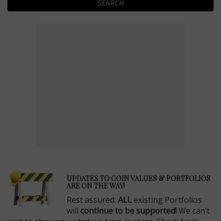
SEARCH
E
UPDATES TO COIN VALUES & PORTFOLIOS
ARE ON THE WAY!
Rest assured:
ALL
existing Portfolios
will
continue to be supported!
We can’t