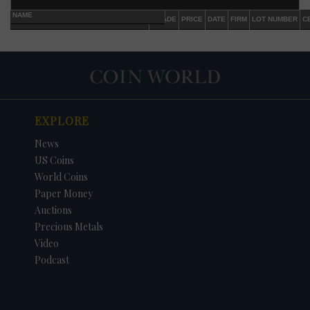
NAME
GRADE
PRICE
DATE
FIRM
LOT NUMBER
C
EXPLORE
News
US Coins
World Coins
Paper Money
Auctions
Precious Metals
Video
Podcast