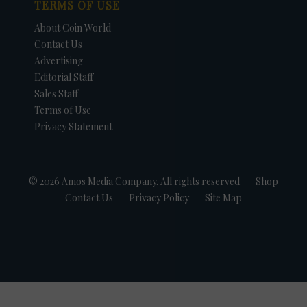
TERMS OF USE
About Coin World
Contact Us
Advertising
Editorial Staff
Sales Staff
Terms of Use
Privacy Statement
© 2026 Amos Media Company. All rights reserved
Shop
Contact Us
Privacy Policy
Site Map