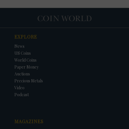
EXPLORE
News
US Coins
World Coins
Paper Money
Auctions
Precious Metals
Video
Podcast
MAGAZINES