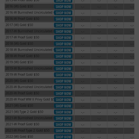
2015-W Proof Gold $50
-.-
-.-
-.-
-.-
2015-W Proof Gold $50
2016 (W) Gold $50
-.-
-.-
-.-
-.-
2016 (W) Gold $50
2016-W Burnished Uncirculated Gold $50
-.-
-.-
-.-
-.-
2016-W Burnished Uncirculated Gold $50
2016-W Proof Gold $50
-.-
-.-
-.-
-.-
2016-W Proof Gold $50
2017 (W) Gold $50
-.-
-.-
-.-
-.-
2017 (W) Gold $50
2017-W Burnished Uncirculated Gold $50
-.-
-.-
-.-
-.-
2017-W Burnished Uncirculated Gold $50
2017-W Proof Gold $50
-.-
-.-
-.-
-.-
2017-W Proof Gold $50
2018 (W) Gold $50
-.-
-.-
-.-
-.-
2018 (W) Gold $50
2018-W Burnished Uncirculated Gold $50
-.-
-.-
-.-
-.-
2018-W Burnished Uncirculated Gold $50
2018-W Proof Gold $50
-.-
-.-
-.-
-.-
2018-W Proof Gold $50
2019 (W) Gold $50
-.-
-.-
-.-
-.-
2019 (W) Gold $50
2019-W Burnished Uncirculated Gold $50
-.-
-.-
-.-
-.-
2019-W Burnished Uncirculated Gold $50
2019-W Proof Gold $50
-.-
-.-
-.-
-.-
2019-W Proof Gold $50
2020 (W) Gold $50
-.-
-.-
-.-
-.-
2020 (W) Gold $50
2020-W Burnished Uncirculated Gold $50
-.-
-.-
-.-
-.-
2020-W Burnished Uncirculated Gold $50
2020-W Proof Gold $50
-.-
-.-
-.-
-.-
2020-W Proof Gold $50
2020-W Proof WW II Privy Gold $50
-.-
-.-
-.-
-.-
2020-W Proof WW II Privy Gold $50
2021 (W) Gold $50
-.-
-.-
-.-
-.-
2021 (W) Gold $50
2021 (W) Type 2 Gold $50
-.-
-.-
-.-
-.-
2021 (W) Type 2 Gold $50
2021-W Burnished Uncirculated Gold $50
-.-
-.-
-.-
-.-
2021-W Burnished Uncirculated Gold $50
2021-W Proof Gold $50
-.-
-.-
-.-
-.-
2021-W Proof Gold $50
2021-W Proof Type 2 Gold $50
-.-
-.-
-.-
-.-
2021-W Proof Type 2 Gold $50
2022 (W) Gold $50
-.-
-.-
-.-
-.-
2022 (W) Gold $50