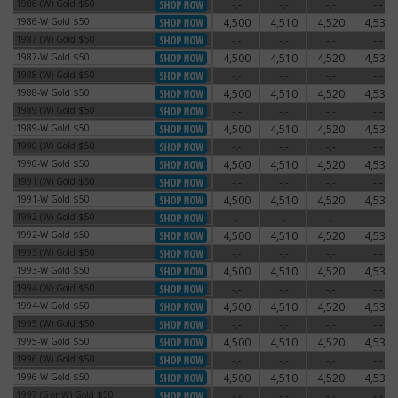
1986 (W) Gold $50
-.-
-.-
-.-
-.-
1986 (W) Gold $50
1986-W Gold $50
4,500
4,510
4,520
4,530
1986-W Gold $50
1987 (W) Gold $50
-.-
-.-
-.-
-.-
1987 (W) Gold $50
1987-W Gold $50
4,500
4,510
4,520
4,530
1987-W Gold $50
1988 (W) Gold $50
-.-
-.-
-.-
-.-
1988 (W) Gold $50
1988-W Gold $50
4,500
4,510
4,520
4,530
1988-W Gold $50
1989 (W) Gold $50
-.-
-.-
-.-
-.-
1989 (W) Gold $50
1989-W Gold $50
4,500
4,510
4,520
4,530
1989-W Gold $50
1990 (W) Gold $50
-.-
-.-
-.-
-.-
1990 (W) Gold $50
1990-W Gold $50
4,500
4,510
4,520
4,530
1990-W Gold $50
1991 (W) Gold $50
-.-
-.-
-.-
-.-
1991 (W) Gold $50
1991-W Gold $50
4,500
4,510
4,520
4,530
1991-W Gold $50
1992 (W) Gold $50
-.-
-.-
-.-
-.-
1992 (W) Gold $50
1992-W Gold $50
4,500
4,510
4,520
4,530
1992-W Gold $50
1993 (W) Gold $50
-.-
-.-
-.-
-.-
1993 (W) Gold $50
DATE
ORIGINAL PRICE
PRICE
+/- CHANGE
1993-W Gold $50
4,500
4,510
4,520
4,530
1993-W Gold $50
1994 (W) Gold $50
-.-
-.-
-.-
-.-
1994 (W) Gold $50
1994-W Gold $50
4,500
4,510
4,520
4,530
1994-W Gold $50
1995 (W) Gold $50
-.-
-.-
-.-
-.-
1995 (W) Gold $50
1995-W Gold $50
4,500
4,510
4,520
4,530
1995-W Gold $50
1996 (W) Gold $50
-.-
-.-
-.-
-.-
1996 (W) Gold $50
1996-W Gold $50
4,500
4,510
4,520
4,530
1996-W Gold $50
1997 (S or W) Gold $50
-.-
-.-
-.-
-.-
1997 (S or W) Gold $50