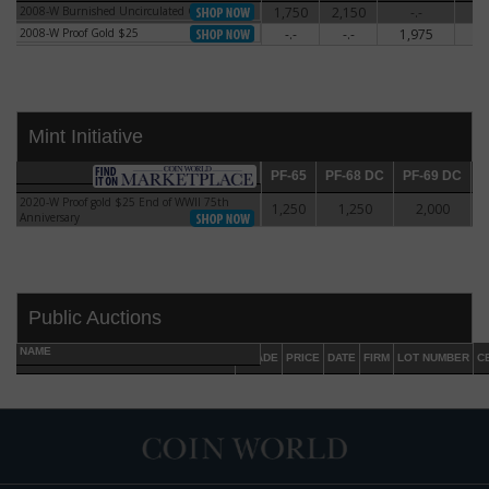
2008-W Burnished Uncirculated Gold $25
1,750
2,150
-.-
2008-W Burnished Uncirculated Gold $25
2008-W Proof Gold $25
-.-
-.-
1,975
2
2008-W Proof Gold $25
Mint Initiative
PF-65
PF-65
PF-68 DC
PF-68 DC
PF-69 DC
PF-69 DC
P
P
2020-W Proof gold $25 End of WWII 75th
2020-W Proof gold $25 End of WWII 75th
1,250
1,250
2,000
Anniversary
Anniversary
Public Auctions
NAME
GRADE
PRICE
DATE
FIRM
LOT NUMBER
C