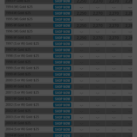
1993-P Gold $25
2,250
2,270
2,270
2,280
1993-P Gold $25
1994 (W) Gold $25
-.-
-.-
-.-
-.-
1994 (W) Gold $25
1994-W Gold $25
2,250
2,270
2,270
2,280
1994-W Gold $25
1995 (W) Gold $25
-.-
-.-
-.-
-.-
1995 (W) Gold $25
1995-W Gold $25
2,250
2,270
2,270
2,280
1995-W Gold $25
1996 (W) Gold $25
-.-
-.-
-.-
-.-
1996 (W) Gold $25
1996-W Gold $25
2,250
2,270
2,270
2,280
1996-W Gold $25
1997 (S or W) Gold $25
-.-
-.-
-.-
-.-
1997 (S or W) Gold $25
1997-W Gold $25
-.-
-.-
-.-
-.-
1997-W Gold $25
1998 (S or W) Gold $25
-.-
-.-
-.-
-.-
1998 (S or W) Gold $25
1998-W Gold $25
-.-
-.-
-.-
-.-
1998-W Gold $25
1999 (S or W) Gold $25
-.-
-.-
-.-
-.-
1999 (S or W) Gold $25
1999-W Gold $25
-.-
-.-
-.-
-.-
1999-W Gold $25
2000 (S or W) Gold $25
-.-
-.-
-.-
-.-
2000 (S or W) Gold $25
2000-W Gold $25
-.-
-.-
-.-
-.-
2000-W Gold $25
2001 (S or W) Gold $25
-.-
-.-
-.-
-.-
2001 (S or W) Gold $25
2001-W Gold $25
-.-
-.-
-.-
-.-
2001-W Gold $25
2002 (S or W) Gold $25
-.-
-.-
-.-
-.-
2002 (S or W) Gold $25
2002-W Gold $25
-.-
-.-
-.-
-.-
2002-W Gold $25
2003 (S or W) Gold $25
-.-
-.-
-.-
-.-
2003 (S or W) Gold $25
2003-W Gold $25
-.-
-.-
-.-
-.-
2003-W Gold $25
2004 (S or W) Gold $25
-.-
-.-
-.-
-.-
2004 (S or W) Gold $25
2004-W Gold $25
-.-
-.-
-.-
-.-
2004-W Gold $25