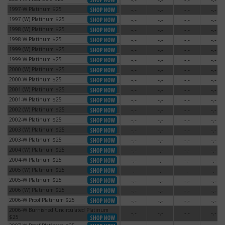
1997-W Platinum $25
-.-
-.-
-.-
-.-
1997-W Platinum $25
1997 (W) Platinum $25
-.-
-.-
-.-
-.-
1997 (W) Platinum $25
1998 (W) Platinum $25
-.-
-.-
-.-
-.-
1998 (W) Platinum $25
1998-W Platinum $25
-.-
-.-
-.-
-.-
1998-W Platinum $25
1999 (W) Platinum $25
-.-
-.-
-.-
-.-
1999 (W) Platinum $25
1999-W Platinum $25
-.-
-.-
-.-
-.-
1999-W Platinum $25
2000 (W) Platinum $25
-.-
-.-
-.-
-.-
2000 (W) Platinum $25
2000-W Platinum $25
-.-
-.-
-.-
-.-
2000-W Platinum $25
2001 (W) Platinum $25
-.-
-.-
-.-
-.-
2001 (W) Platinum $25
2001-W Platinum $25
-.-
-.-
-.-
-.-
2001-W Platinum $25
2002 (W) Platinum $25
-.-
-.-
-.-
-.-
2002 (W) Platinum $25
2002-W Platinum $25
-.-
-.-
-.-
-.-
2002-W Platinum $25
2003 (W) Platinum $25
-.-
-.-
-.-
-.-
2003 (W) Platinum $25
2003-W Platinum $25
-.-
-.-
-.-
-.-
2003-W Platinum $25
2004 (W) Platinum $25
-.-
-.-
-.-
-.-
2004 (W) Platinum $25
2004-W Platinum $25
-.-
-.-
-.-
-.-
2004-W Platinum $25
2005 (W) Platinum $25
-.-
-.-
-.-
-.-
2005 (W) Platinum $25
2005-W Platinum $25
-.-
-.-
-.-
-.-
2005-W Platinum $25
2006 (W) Platinum $25
-.-
-.-
-.-
-.-
2006 (W) Platinum $25
2006-W Proof Platinum $25
-.-
-.-
-.-
-.-
2006-W Proof Platinum $25
2006-W Burnished Uncirculated Platinum
2006-W Burnished Uncirculated Platinum
-.-
-.-
-.-
-.-
$25
$25