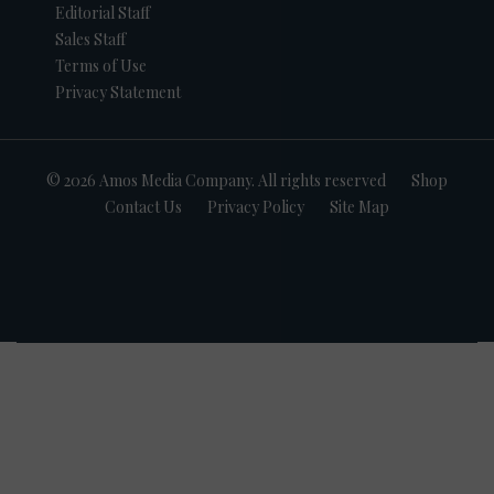
Editorial Staff
Sales Staff
Terms of Use
Privacy Statement
© 2026 Amos Media Company. All rights reserved
Shop
Contact Us
Privacy Policy
Site Map