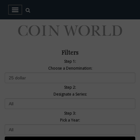
Filters
Step 1:
Choose a Denomination:
Step 2:
Designate a Series:
Step 3:
Pick a Year: