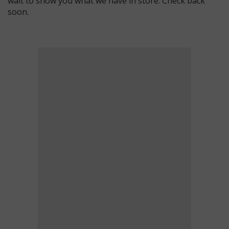
wait to show you what we have in store. Check back
soon.