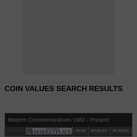
COIN VALUES SEARCH RESULTS
COIN VALUES SEARCH RESULTS
Modern Commemoratives 1982 - Present
PF-65
PF-65
PF-68 DC
PF-68 DC
PF-69 DC
PF-69 DC
P
P