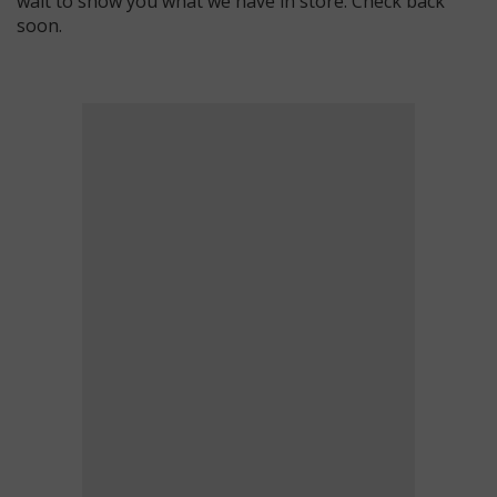
wait to show you what we have in store. Check back
soon.