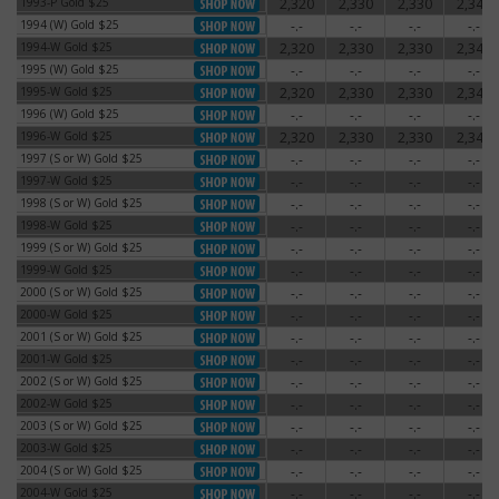
1993-P Gold $25
2,320
2,330
2,330
2,340
1993-P Gold $25
1994 (W) Gold $25
-.-
-.-
-.-
-.-
1994 (W) Gold $25
1994-W Gold $25
2,320
2,330
2,330
2,340
1994-W Gold $25
1995 (W) Gold $25
-.-
-.-
-.-
-.-
1995 (W) Gold $25
1995-W Gold $25
2,320
2,330
2,330
2,340
1995-W Gold $25
1996 (W) Gold $25
-.-
-.-
-.-
-.-
1996 (W) Gold $25
1996-W Gold $25
2,320
2,330
2,330
2,340
1996-W Gold $25
1997 (S or W) Gold $25
-.-
-.-
-.-
-.-
1997 (S or W) Gold $25
1997-W Gold $25
-.-
-.-
-.-
-.-
1997-W Gold $25
1998 (S or W) Gold $25
-.-
-.-
-.-
-.-
1998 (S or W) Gold $25
1998-W Gold $25
-.-
-.-
-.-
-.-
1998-W Gold $25
1999 (S or W) Gold $25
-.-
-.-
-.-
-.-
1999 (S or W) Gold $25
1999-W Gold $25
-.-
-.-
-.-
-.-
1999-W Gold $25
2000 (S or W) Gold $25
-.-
-.-
-.-
-.-
2000 (S or W) Gold $25
2000-W Gold $25
-.-
-.-
-.-
-.-
2000-W Gold $25
2001 (S or W) Gold $25
-.-
-.-
-.-
-.-
2001 (S or W) Gold $25
2001-W Gold $25
-.-
-.-
-.-
-.-
2001-W Gold $25
2002 (S or W) Gold $25
-.-
-.-
-.-
-.-
2002 (S or W) Gold $25
2002-W Gold $25
-.-
-.-
-.-
-.-
2002-W Gold $25
2003 (S or W) Gold $25
-.-
-.-
-.-
-.-
2003 (S or W) Gold $25
2003-W Gold $25
-.-
-.-
-.-
-.-
2003-W Gold $25
2004 (S or W) Gold $25
-.-
-.-
-.-
-.-
2004 (S or W) Gold $25
2004-W Gold $25
-.-
-.-
-.-
-.-
2004-W Gold $25