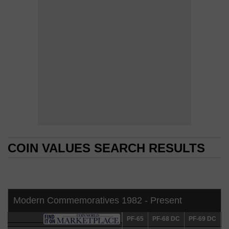
COIN VALUES SEARCH RESULTS
COIN VALUES SEARCH RESULTS
Modern Commemoratives 1982 - Present
PF-65
PF-65
PF-68 DC
PF-68 DC
PF-69 DC
PF-69 DC
P
P