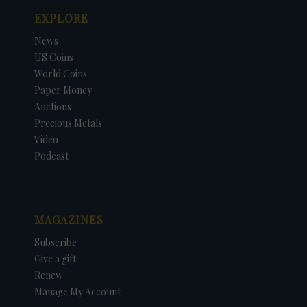
EXPLORE
News
US Coins
World Coins
Paper Money
Auctions
Precious Metals
Video
Podcast
MAGAZINES
Subscribe
Give a gift
Renew
Manage My Account