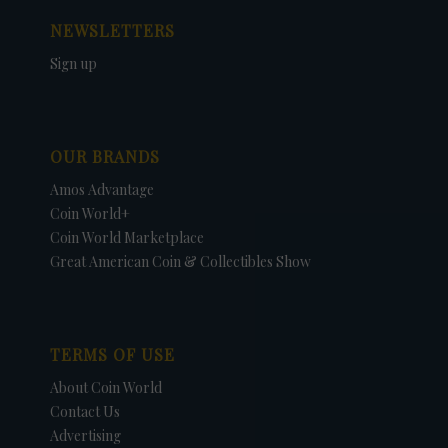
NEWSLETTERS
Sign up
OUR BRANDS
Amos Advantage
Coin World+
Coin World Marketplace
Great American Coin & Collectibles Show
TERMS OF USE
About Coin World
Contact Us
Advertising