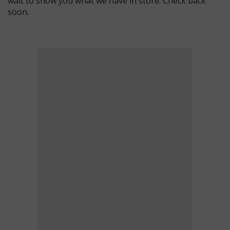
wait to show you what we have in store. Check back
soon.