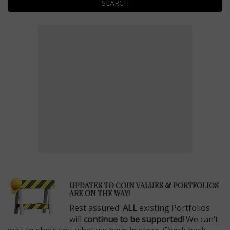
SEARCH
E
UPDATES TO COIN VALUES & PORTFOLIOS
ARE ON THE WAY!
Rest assured:
ALL
existing Portfolios
will
continue to be supported!
We can’t