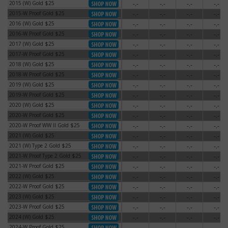
2015 (W) Gold $25
-.-
-.-
-.-
-.-
2015 (W) Gold $25
2015-W Proof Gold $25
-.-
-.-
-.-
-.-
2015-W Proof Gold $25
2016 (W) Gold $25
-.-
-.-
-.-
-.-
2016 (W) Gold $25
2016-W Proof Gold $25
-.-
-.-
-.-
-.-
2016-W Proof Gold $25
2017 (W) Gold $25
-.-
-.-
-.-
-.-
2017 (W) Gold $25
2017-W Proof Gold $25
-.-
-.-
-.-
-.-
2017-W Proof Gold $25
2018 (W) Gold $25
-.-
-.-
-.-
-.-
2018 (W) Gold $25
2018-W Proof Gold $25
-.-
-.-
-.-
-.-
2018-W Proof Gold $25
2019 (W) Gold $25
-.-
-.-
-.-
-.-
2019 (W) Gold $25
2019-W Proof Gold $25
-.-
-.-
-.-
-.-
2019-W Proof Gold $25
2020 (W) Gold $25
-.-
-.-
-.-
-.-
2020 (W) Gold $25
2020-W Proof Gold $25
-.-
-.-
-.-
-.-
2020-W Proof Gold $25
2020-W Proof WW II Gold $25
-.-
-.-
-.-
-.-
2020-W Proof WW II Gold $25
2021 (W) Gold $25
-.-
-.-
-.-
-.-
2021 (W) Gold $25
2021 (W) Type 2 Gold $25
-.-
-.-
-.-
-.-
2021 (W) Type 2 Gold $25
2021-W Proof Type 2 Gold $25
-.-
-.-
-.-
-.-
2021-W Proof Type 2 Gold $25
2021-W Proof Gold $25
-.-
-.-
-.-
-.-
2021-W Proof Gold $25
2022 (W) Gold $25
-.-
-.-
-.-
-.-
2022 (W) Gold $25
2022-W Proof Gold $25
-.-
-.-
-.-
-.-
2022-W Proof Gold $25
2023 (W) Gold $25
-.-
-.-
-.-
-.-
2023 (W) Gold $25
2023-W Proof Gold $25
-.-
-.-
-.-
-.-
2023-W Proof Gold $25
2024 (W) Gold $25
-.-
-.-
-.-
-.-
2024 (W) Gold $25
2024-W Proof Gold $25
-.-
-.-
-.-
-.-
2024-W Proof Gold $25