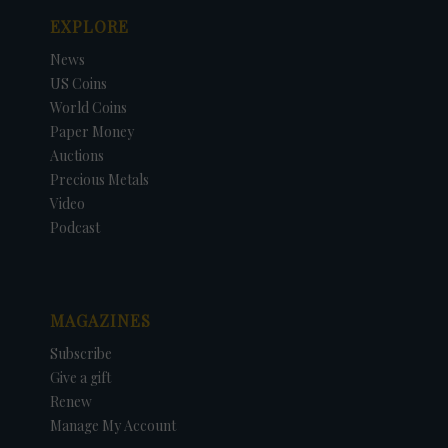
EXPLORE
News
US Coins
World Coins
Paper Money
Auctions
Precious Metals
Video
Podcast
MAGAZINES
Subscribe
Give a gift
Renew
Manage My Account