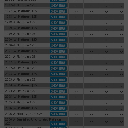
1997-W Platinum $25
-.-
-.-
-.-
-.-
1997-W Platinum $25
1997 (W) Platinum $25
-.-
-.-
-.-
-.-
1997 (W) Platinum $25
1998 (W) Platinum $25
-.-
-.-
-.-
-.-
1998 (W) Platinum $25
1998-W Platinum $25
-.-
-.-
-.-
-.-
1998-W Platinum $25
1999 (W) Platinum $25
-.-
-.-
-.-
-.-
1999 (W) Platinum $25
1999-W Platinum $25
-.-
-.-
-.-
-.-
1999-W Platinum $25
2000 (W) Platinum $25
-.-
-.-
-.-
-.-
2000 (W) Platinum $25
2000-W Platinum $25
-.-
-.-
-.-
-.-
2000-W Platinum $25
2001 (W) Platinum $25
-.-
-.-
-.-
-.-
2001 (W) Platinum $25
2001-W Platinum $25
-.-
-.-
-.-
-.-
2001-W Platinum $25
2002 (W) Platinum $25
-.-
-.-
-.-
-.-
2002 (W) Platinum $25
2002-W Platinum $25
-.-
-.-
-.-
-.-
2002-W Platinum $25
2003 (W) Platinum $25
-.-
-.-
-.-
-.-
2003 (W) Platinum $25
2003-W Platinum $25
-.-
-.-
-.-
-.-
2003-W Platinum $25
2004 (W) Platinum $25
-.-
-.-
-.-
-.-
2004 (W) Platinum $25
2004-W Platinum $25
-.-
-.-
-.-
-.-
2004-W Platinum $25
2005 (W) Platinum $25
-.-
-.-
-.-
-.-
2005 (W) Platinum $25
2005-W Platinum $25
-.-
-.-
-.-
-.-
2005-W Platinum $25
2006 (W) Platinum $25
-.-
-.-
-.-
-.-
2006 (W) Platinum $25
2006-W Proof Platinum $25
-.-
-.-
-.-
-.-
2006-W Proof Platinum $25
2006-W Burnished Uncirculated Platinum
2006-W Burnished Uncirculated Platinum
-.-
-.-
-.-
-.-
$25
$25