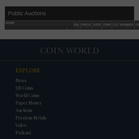
Public Auctions
NAME
GRADE
PRICE
DATE
FIRM
LOT NUMBER
C
EXPLORE
News
US Coins
World Coins
Paper Money
Auctions
Precious Metals
Video
Podcast